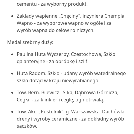
cementu - za wyborny produkt.
Zakłady wapienne „Chęciny”, inżyniera Chempla.
Wapno - za wyborowe wapno w ogóle i za
wyrób wapna do celów rolniczych.
Medal srebrny duży:
Paulina Huta Wyczerpy, Częstochowa, Szkło
galanteryjne - za obróbkę i szlif.
Huta Radom. Szkło - udany wyrób watedralnego
szkła dotąd w kraju niewyrabianego.
Tow. Bern. Bilewicz i S-ka, Dąbrowa Górnicza,
Cegła. - za klinkier i cegłę, ogniotrwałą.
Tow. Akc. „Pustelnik”. g. Warszawska. Dachówki
dreny i wyroby ceramiczne - za dokładny wyrób
sączków.