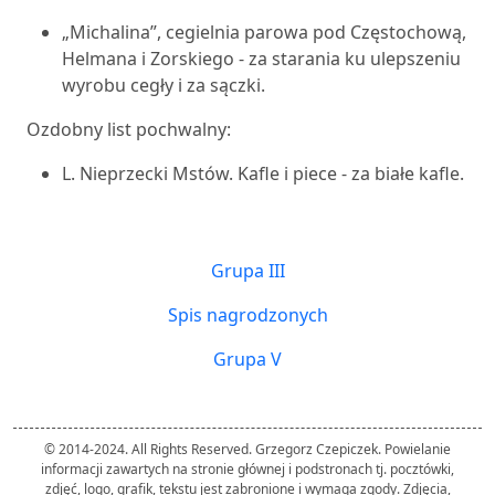
„Michalina”, cegielnia parowa pod Częstochową,
Helmana i Zorskiego - za starania ku ulepszeniu
wyrobu cegły i za sączki.
Ozdobny list pochwalny:
L. Nieprzecki Mstów. Kafle i piece - za białe kafle.
Grupa III
Spis nagrodzonych
Grupa V
© 2014-2024. All Rights Reserved. Grzegorz Czepiczek. Powielanie
informacji zawartych na stronie głównej i podstronach tj. pocztówki,
zdjęć, logo, grafik, tekstu jest zabronione i wymaga zgody. Zdjęcia,