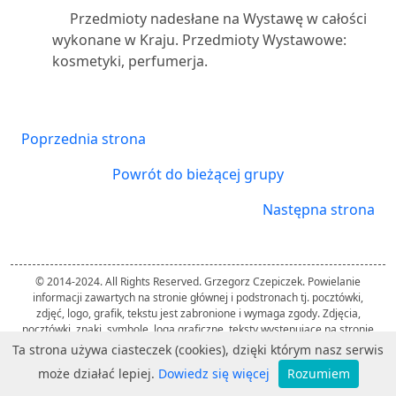
Przedmioty nadesłane na Wystawę w całości
wykonane w Kraju. Przedmioty Wystawowe:
kosmetyki, perfumerja.
Poprzednia strona
Powrót do bieżącej grupy
Następna strona
© 2014-2024. All Rights Reserved. Grzegorz Czepiczek. Powielanie
informacji zawartych na stronie głównej i podstronach tj. pocztówki,
zdjęć, logo, grafik, tekstu jest zabronione i wymaga zgody. Zdjęcia,
pocztówki, znaki, symbole, loga graficzne, teksty występujące na stronie
należą do ich twórców i zostały użyte przez autora strony wyłącznie w
Ta strona używa ciasteczek (cookies), dzięki którym nasz serwis
celach informacyjnych.
może działać lepiej.
Dowiedz się więcej
Rozumiem