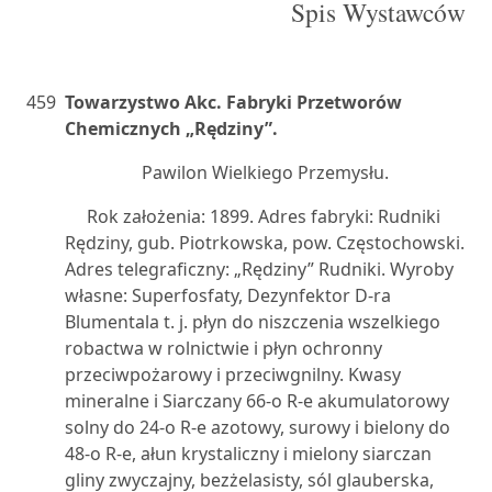
Spis Wystawców
459
Towarzystwo Akc. Fabryki Przetworów
Chemicznych „Rędziny”.
Pawilon Wielkiego Przemysłu.
Rok założenia: 1899. Adres fabryki: Rudniki
Rędziny, gub. Piotrkowska, pow. Częstochowski.
Adres telegraficzny: „Rędziny” Rudniki. Wyroby
własne: Superfosfaty, Dezynfektor D-ra
Blumentala t. j. płyn do niszczenia wszelkiego
robactwa w rolnictwie i płyn ochronny
przeciwpożarowy i przeciwgnilny. Kwasy
mineralne i Siarczany 66-o R-e akumulatorowy
solny do 24-o R-e azotowy, surowy i bielony do
48-o R-e, ałun krystaliczny i mielony siarczan
gliny zwyczajny, bezżelasisty, sól glauberska,