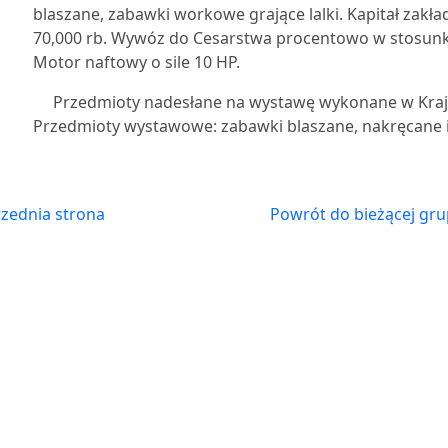
blaszane, zabawki workowe grające lalki. Kapitał zakła
70,000 rb. Wywóz do Cesarstwa procentowo w stosun
Motor naftowy o sile 10 HP.
Przedmioty nadesłane na wystawę wykonane w Kraju, 
Przedmioty wystawowe: zabawki blaszane, nakręcane i 
zednia strona
Powrót do bieżącej gru