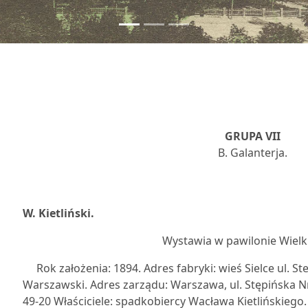
GRUPA VII
B. Galanterja.
3
W. Kietliński.
Wystawia w pawilonie Wielk
Rok założenia: 1894. Adres fabryki: wieś Sielce ul. S
Warszawski. Adres zarządu: Warszawa, ul. Stępińska Nr
49-20 Właściciele: spadkobiercy Wacława Kietlińskieg