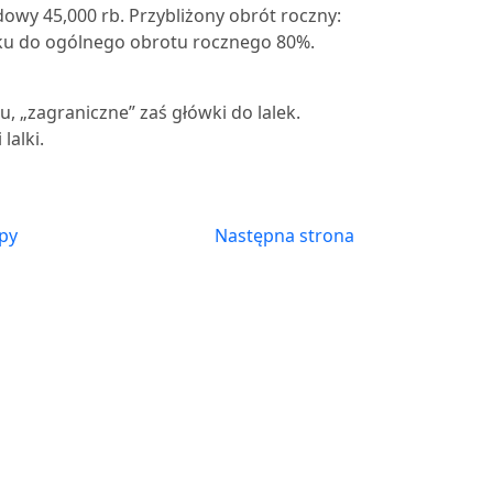
dowy 45,000 rb. Przybliżony obrót roczny:
ku do ogólnego obrotu rocznego 80%.
„zagraniczne” zaś główki do lalek.
lalki.
py
Następna strona