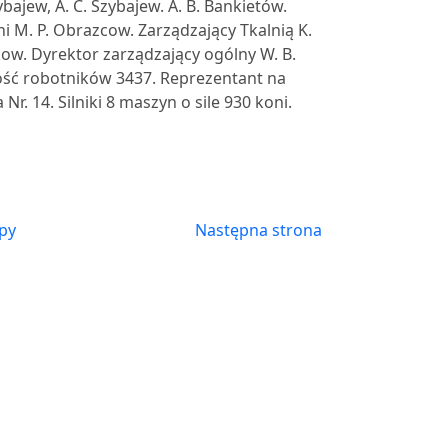
bajew, A. C. Szybajew. A. B. Bankietów.
i M. P. Obrazcow. Zarządzający Tkalnią K.
ikow. Dyrektor zarządzający ogólny W. B.
Ilość robotników 3437. Reprezentant na
r. 14. Silniki 8 maszyn o sile 930 koni.
py
Następna strona