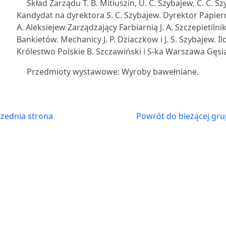
Skład Zarządu T. B. Mitiuszin, U. C. Szybajew, C. C. Szy
Kandydat na dyrektora S. C. Szybajew. Dyrektor Papiern
A. Aleksiejew Zarządzający Farbiarnią J. A. Szczepietiln
Bankietów. Mechanicy J. P. Dziaczkow i J. S. Szybajew. 
Królestwo Polskie B. Szczawiński i S-ka Warszawa Gęsia N
Przedmioty wystawowe: Wyroby bawełniane.
zednia strona
Powrót do bieżącej gru