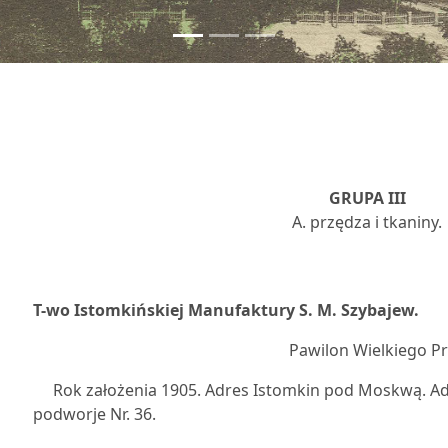
GRUPA III
A. przędza i tkaniny.
3
T-wo Istomkińskiej Manufaktury S. M. Szybajew.
Pawilon Wielkiego P
Rok założenia 1905. Adres Istomkin pod Moskwą. A
podworje Nr. 36.