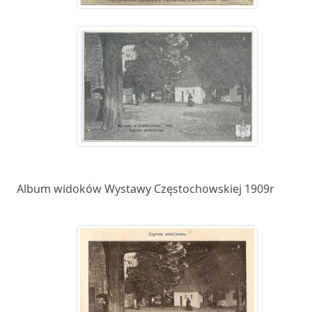
Album widoków Wystawy Częstochowskiej 1909r