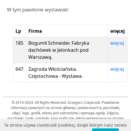
W tym pawilonie wystawiali:
Lp
Firma
więcej
185
Bogumił Schneider. Fabryka
więcej
dachówek w Jelonkach pod
Warszawą.
647
Zagroda Włościańska.
więcej
Częstochowa - Wystawa.
© 2014-2024. All Rights Reserved. Grzegorz Czepiczek. Powielanie
informacji zawartych na stronie głównej i podstronach tj. pocztówki,
zdjęć, logo, grafik, tekstu jest zabronione i wymaga zgody. Zdjęcia,
pocztówki, znaki, symbole, loga graficzne, teksty występujące na stronie
należą do ich twórców i zostały użyte przez autora strony wyłącznie w
Ta strona używa ciasteczek (cookies), dzięki którym nasz serwis
celach informacyjnych.