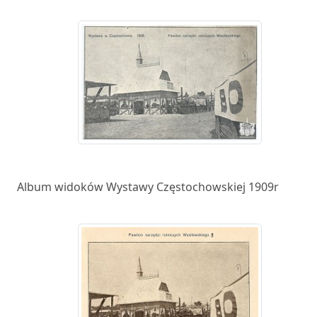
Album widoków Wystawy Częstochowskiej 1909r