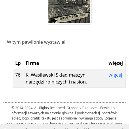
W tym pawilonie wystawiali:
Lp
Firma
więcej
76
K. Wasilewski Skład maszyn,
więcej
narzędzi rolniczych i nasion.
© 2014-2024. All Rights Reserved. Grzegorz Czepiczek. Powielanie
informacji zawartych na stronie głównej i podstronach tj. pocztówki,
zdjęć, logo, grafik, tekstu jest zabronione i wymaga zgody. Zdjęcia,
pocztówki, znaki, symbole, loga graficzne, teksty występujące na stronie
należą do ich twórców i zostały użyte przez autora strony wyłącznie w