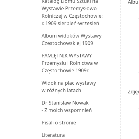
Katalog Domu Sztuki na
Albu
Wystawie Przemysłowo-
Rolniczej w Częstochowie:
r. 1909 sierpień-wrzesień
Album widoków Wystawy
Częstochowskiej 1909
PAMIĘTNIK WYSTAWY
Przemysłu i Rolnictwa w
Częstochowie 1909r.
Widok na plac wystawy
w różnych latach
Zdjęc
Dr Stanisław Nowak
- Z moich wspomnień
Pisali o stronie
Literatura