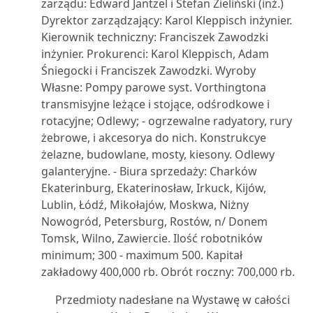
zarządu: Edward Jantzel i Stefan Zieliński (inż.)
Dyrektor zarządzający: Karol Kleppisch inżynier.
Kierownik techniczny: Franciszek Zawodzki
inżynier. Prokurenci: Karol Kleppisch, Adam
Śniegocki i Franciszek Zawodzki. Wyroby
Własne: Pompy parowe syst. Vorthingtona
transmisyjne leżące i stojące, odśrodkowe i
rotacyjne; Odlewy; - ogrzewalne radyatory, rury
żebrowe, i akcesorya do nich. Konstrukcye
żelazne, budowlane, mosty, kiesony. Odlewy
galanteryjne. - Biura sprzedaży: Charków
Ekaterinburg, Ekaterinosław, Irkuck, Kijów,
Lublin, Łódź, Mikołajów, Moskwa, Niżny
Nowogród, Petersburg, Rostów, n/ Donem
Tomsk, Wilno, Zawiercie. Ilość robotników
minimum; 300 - maximum 500. Kapitał
zakładowy 400,000 rb. Obrót roczny: 700,000 rb.
Przedmioty nadesłane na Wystawę w całości