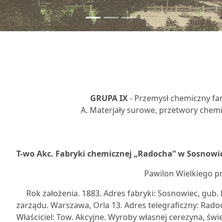
GRUPA IX
- Przemysł chemiczny fa
A. Materjały surowe, przetwory chemicz
7
T-wo Akc. Fabryki chemicznej „Radocha” w Sosnowi
Pawilon Wielkiego p
Rok założenia. 1883. Adres fabryki: Sosnowiec, gub. 
zarządu. Warszawa, Orla 13. Adres telegraficzny: Radoc
Właściciel: Tow. Akcyjne. Wyroby własnej cerezyna, św