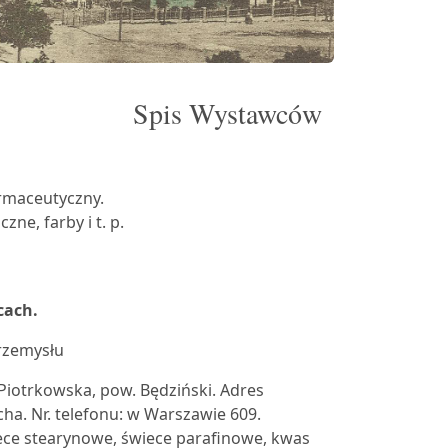
Spis Wystawców
rmaceutyczny.
ne, farby i t. p.
cach.
rzemysłu
Piotrkowska, pow. Będziński. Adres
ha. Nr. telefonu: w Warszawie 609.
iece stearynowe, świece parafinowe, kwas