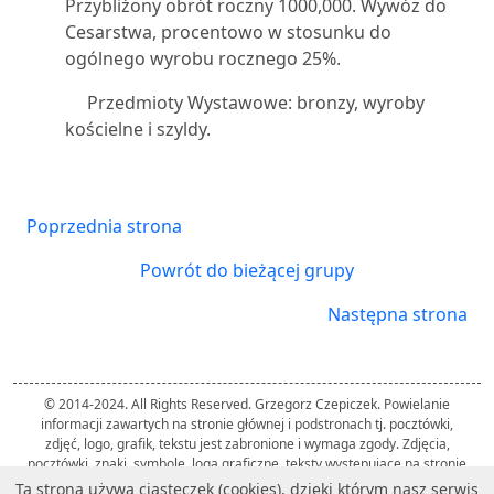
Przybliżony obrót roczny 1000,000. Wywóz do
Cesarstwa, procentowo w stosunku do
ogólnego wyrobu rocznego 25%.
Przedmioty Wystawowe: bronzy, wyroby
kościelne i szyldy.
Poprzednia strona
Powrót do bieżącej grupy
Następna strona
© 2014-2024. All Rights Reserved. Grzegorz Czepiczek. Powielanie
informacji zawartych na stronie głównej i podstronach tj. pocztówki,
zdjęć, logo, grafik, tekstu jest zabronione i wymaga zgody. Zdjęcia,
pocztówki, znaki, symbole, loga graficzne, teksty występujące na stronie
należą do ich twórców i zostały użyte przez autora strony wyłącznie w
Ta strona używa ciasteczek (cookies), dzięki którym nasz serwis