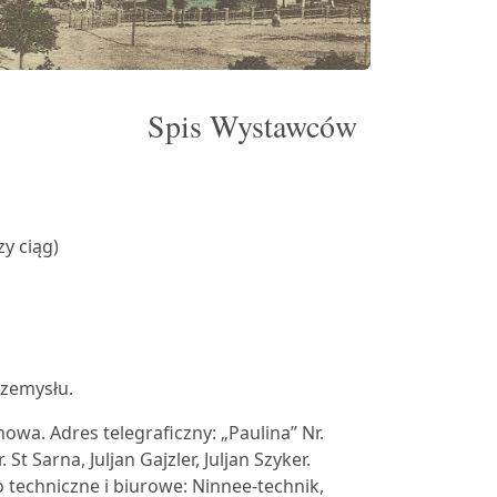
Spis Wystawców
zy ciąg)
rzemysłu.
owa. Adres telegraficzny: „Paulina” Nr.
 St Sarna, Juljan Gajzler, Juljan Szyker.
techniczne i biurowe: Ninnee-technik,