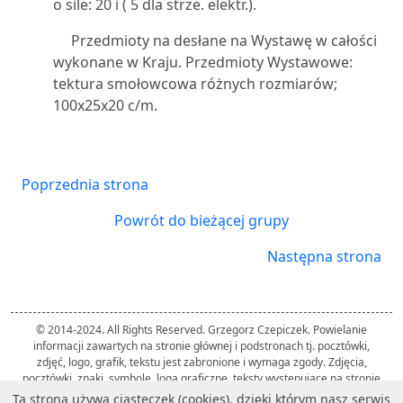
o sile: 20 i ( 5 dla strze. elektr.).
Przedmioty na desłane na Wystawę w całości
wykonane w Kraju. Przedmioty Wystawowe:
tektura smołowcowa różnych rozmiarów;
100x25x20 c/m.
Poprzednia strona
Powrót do bieżącej grupy
Następna strona
© 2014-2024. All Rights Reserved. Grzegorz Czepiczek. Powielanie
informacji zawartych na stronie głównej i podstronach tj. pocztówki,
zdjęć, logo, grafik, tekstu jest zabronione i wymaga zgody. Zdjęcia,
pocztówki, znaki, symbole, loga graficzne, teksty występujące na stronie
należą do ich twórców i zostały użyte przez autora strony wyłącznie w
Ta strona używa ciasteczek (cookies), dzięki którym nasz serwis