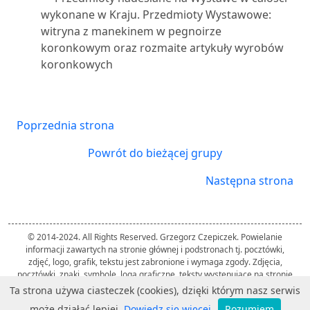
wykonane w Kraju. Przedmioty Wystawowe:
witryna z manekinem w pegnoirze
koronkowym oraz rozmaite artykuły wyrobów
koronkowych
Poprzednia strona
Powrót do bieżącej grupy
Następna strona
© 2014-2024. All Rights Reserved. Grzegorz Czepiczek. Powielanie
informacji zawartych na stronie głównej i podstronach tj. pocztówki,
zdjęć, logo, grafik, tekstu jest zabronione i wymaga zgody. Zdjęcia,
pocztówki, znaki, symbole, loga graficzne, teksty występujące na stronie
należą do ich twórców i zostały użyte przez autora strony wyłącznie w
Ta strona używa ciasteczek (cookies), dzięki którym nasz serwis
celach informacyjnych.
może działać lepiej.
Dowiedz się więcej
Rozumiem