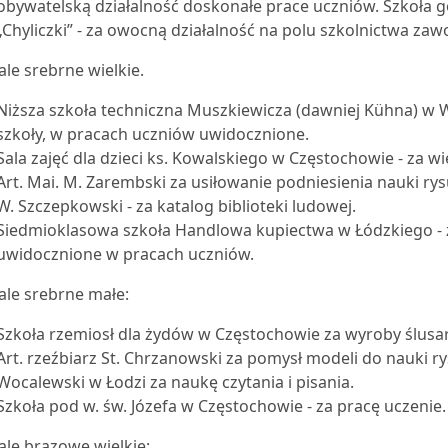
obywatelską działalność doskonałe prace uczniów. Szkoła
„Chyliczki” - za owocną działalność na polu szkolnictwa za
le srebrne wielkie.
Niższa szkoła techniczna Muszkiewicza (dawniej Kühna) w W
szkoły, w pracach uczniów uwidocznione.
Sala zajęć dla dzieci ks. Kowalskiego w Częstochowie - za w
Art. Mai. M. Zarembski za usiłowanie podniesienia nauki r
W. Szczepkowski - za katalog biblioteki ludowej.
Siedmioklasowa szkoła Handlowa kupiectwa w Łódzkiego - 
uwidocznione w pracach uczniów.
le srebrne małe:
Szkoła rzemiosł dla żydów w Częstochowie za wyroby ślusar
Art. rzeźbiarz St. Chrzanowski za pomysł modeli do nauki r
Wocalewski w Łodzi za naukę czytania i pisania.
Szkoła pod w. św. Józefa w Częstochowie - za pracę uczenie.
le brązowe wielkie: