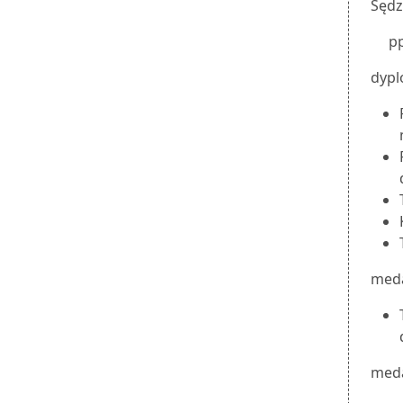
Sędz
pp
dypl
meda
meda