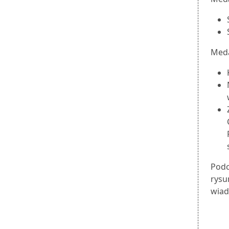
Meda
Podc
rysu
wiad