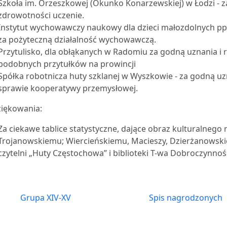
Szkoła im. Orzeszkowej (Okunko Konarzewskiej) w Łodzi - za
zdrowotności uczenie.
Instytut wychowawczy naukowy dla dzieci małozdolnych pp.
za pożyteczną działalność wychowawczą.
Przytulisko, dla obłąkanych w Radomiu za godną uznania i 
podobnych przytułków na prowincji
Spółka robotnicza huty szklanej w Wyszkowie - za godną uz
sprawie kooperatywy przemysłowej.
iękowania:
Za ciekawe tablice statystyczne, dające obraz kulturalnego
Trojanowskiemu; Wiercieńskiemu, Macieszy, Dzierżanowsk
czytelni „Huty Częstochowa” i biblioteki T-wa Dobroczynnoś
Grupa XIV-XV
Spis nagrodzonych