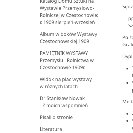
Katalog Domu Sztuki na
Sędz
Wystawie Przemysłowo-
Rolniczej w Częstochowie:
pp
r. 1909 sierpień-wrzesień
S
Album widoków Wystawy
Po z
Częstochowskiej 1909
Gral
PAMIĘTNIK WYSTAWY
Dypl
Przemysłu i Rolnictwa w
Częstochowie 1909r.
Widok na plac wystawy
w różnych latach
Dr Stanisław Nowak
Meda
- Z moich wspomnień
Pisali o stronie
Literatura