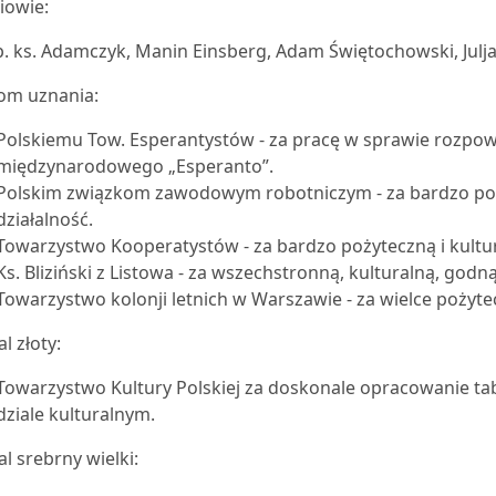
iowie:
. ks. Adamczyk, Manin Einsberg, Adam Świętochowski, Julja 
om uznania:
Polskiemu Tow. Esperantystów - za pracę w sprawie rozpo
międzynarodowego „Esperanto”.
Polskim związkom zawodowym robotniczym - za bardzo poży
działalność.
Towarzystwo Kooperatystów - za bardzo pożyteczną i kultur
Ks. Bliziński z Listowa - za wszechstronną, kulturalną, go
Towarzystwo kolonji letnich w Warszawie - za wielce pożyte
l złoty:
Towarzystwo Kultury Polskiej za doskonale opracowanie ta
dziale kulturalnym.
l srebrny wielki: