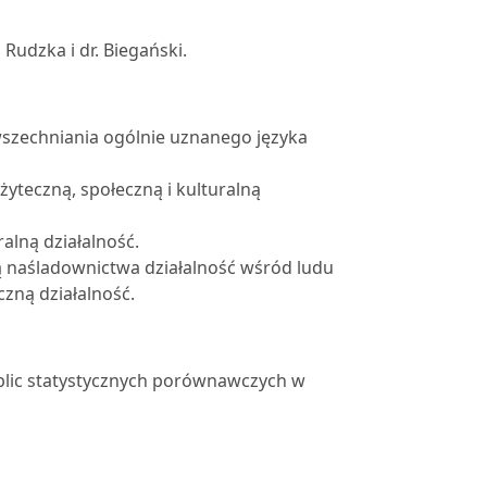
Rudzka i dr. Biegański.
wszechniania ogólnie uznanego języka
teczną, społeczną i kulturalną
alną działalność.
dną naśladownictwa działalność wśród ludu
czną działalność.
blic statystycznych porównawczych w