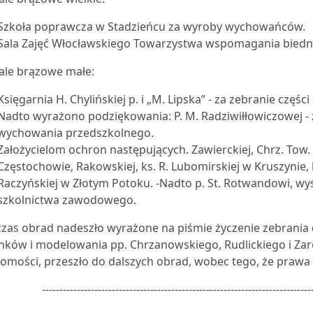
Szkoła poprawcza w Stadzieńcu za wyroby wychowańców.
Sala Zajęć Włocławskiego Towarzystwa wspomagania biednyc
le brązowe małe:
Księgarnia H. Chylińskiej p. i „M. Lipska” - za zebranie częś
Nadto wyrażono podziękowania: P. M. Radziwiłłowiczowej - 
wychowania przedszkolnego.
Założycielom ochron następujących. Zawierckiej, Chrz. Tow.
Częstochowie, Rakowskiej, ks. R. Lubomirskiej w Kruszynie, ks
Raczyńskiej w Złotym Potoku. -Nadto p. St. Rotwandowi, wys
szkolnictwa zawodowego.
zas obrad nadeszło wyrażone na piśmie życzenie zebrania 
nków i modelowania pp. Chrzanowskiego, Rudlickiego i Zare
omości, przeszło do dalszych obrad, wobec tego, że prawa 
-----------------------------------------------------------------------------