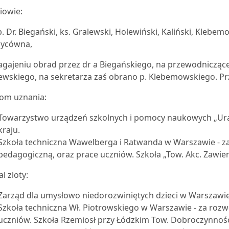
iowie:
. Dr. Biegański, ks. Gralewski, Holewiński, Kaliński, Klebe
zycówna,
agajeniu obrad przez dr a Biegańskiego, na przewodnicząc
ewskiego, na sekretarza zaś obrano p. Klebemowskiego. P
om uznania:
Towarzystwo urządzeń szkolnych i pomocy naukowych „Ura
kraju.
Szkoła techniczna Wawelberga i Ratwanda w Warszawie - za
pedagogiczną, oraz prace uczniów. Szkoła „Tow. Akc. Zawier
l zloty:
Zarząd dla umysłowo niedorozwiniętych dzieci w Warszawie
Szkoła techniczna Wł. Piotrowskiego w Warszawie - za rozw
uczniów. Szkoła Rzemiosł przy Łódzkim Tow. Dobroczynności