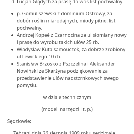
Lucjan Głądych.za prasę do wos list pochwalny.
p. Gomuliszewski z dominium Ostrowy, za -
dobór roślin miarodajnych, miody pitne, list
pochwalny.
Andrzej Kopeé z Czarnocina za ul słomiany nowy
i prasę do wyrobu takich ulów 25 rb.
Władysław Kuta samouczek, za dobrze zrobiony
ul Lewickiego 10 rb.
Stanisław Brzosko z Pszczelina i Aleksander
Nowiński ze Skarżyna podziękowanie za
przedstawienie ulów nadstzrnkowych swego
pomysłu.
w dziale technicznym
(modeli narzędzi i t. p.)
Sędziowie:
Zebrani dnia 26 sierpnia 1909 roku sędziowie