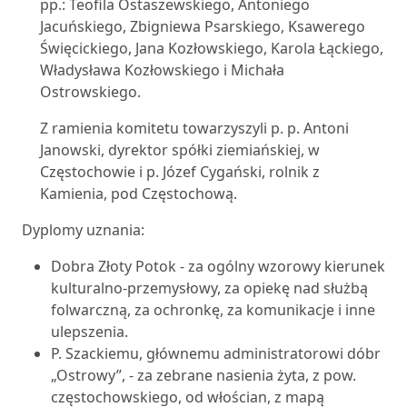
pp.: Teofila Ostaszewskiego, Antoniego
Jacuńskiego, Zbigniewa Psarskiego, Ksawerego
Święcickiego, Jana Kozłowskiego, Karola Łąckiego,
Władysława Kozłowskiego i Michała
Ostrowskiego.
Z ramienia komitetu towarzyszyli p. p. Antoni
Janowski, dyrektor spółki ziemiańskiej, w
Częstochowie i p. Józef Cygański, rolnik z
Kamienia, pod Częstochową.
Dyplomy uznania:
Dobra Złoty Potok - za ogólny wzorowy kierunek
kulturalno-przemysłowy, za opiekę nad służbą
folwarczną, za ochronkę, za komunikacje i inne
ulepszenia.
P. Szackiemu, głównemu administratorowi dóbr
„Ostrowy”, - za zebrane nasienia żyta, z pow.
częstochowskiego, od włościan, z mapą