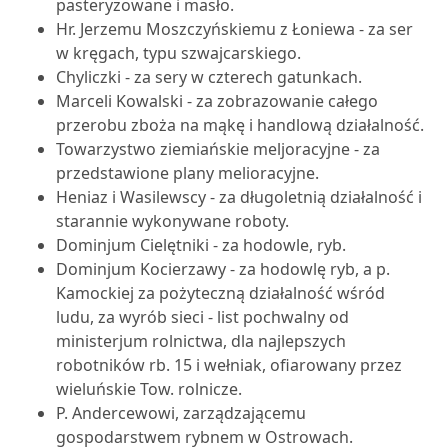
pasteryzowane i masło.
Hr. Jerzemu Moszczyńskiemu z Łoniewa - za ser
w kręgach, typu szwajcarskiego.
Chyliczki - za sery w czterech gatunkach.
Marceli Kowalski - za zobrazowanie całego
przerobu zboża na mąkę i handlową działalność.
Towarzystwo ziemiańskie meljoracyjne - za
przedstawione plany melioracyjne.
Heniaz i Wasilewscy - za długoletnią działalność i
starannie wykonywane roboty.
Dominjum Cielętniki - za hodowle, ryb.
Dominjum Kocierzawy - za hodowlę ryb, a p.
Kamockiej za pożyteczną działalność wśród
ludu, za wyrób sieci - list pochwalny od
ministerjum rolnictwa, dla najlepszych
robotników rb. 15 i wełniak, ofiarowany przez
wieluńskie Tow. rolnicze.
P. Andercewowi, zarządzającemu
gospodarstwem rybnem w Ostrowach.